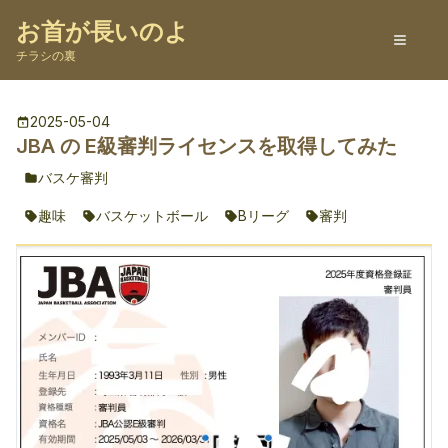
お首が長いのよ
チラシの裏
2025-05-04
JBA の E級審判ライセンスを取得してみた
バスケ審判
趣味
バスケットボール
Bリーグ
審判