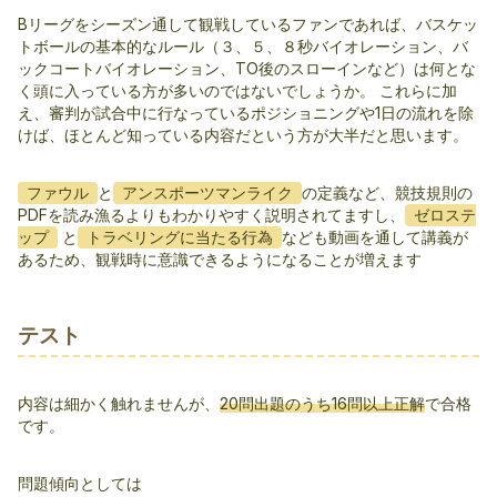
Bリーグをシーズン通して観戦しているファンであれば、バスケッ
トボールの基本的なルール（３、５、８秒バイオレーション、バ
ックコートバイオレーション、TO後のスローインなど）は何とな
く頭に入っている方が多いのではないでしょうか。 これらに加
え、審判が試合中に行なっているポジショニングや1日の流れを除
けば、ほとんど知っている内容だという方が大半だと思います。
と
の定義など、競技規則の
ファウル
アンスポーツマンライク
PDFを読み漁るよりもわかりやすく説明されてますし、
ゼロステ
と
なども動画を通して講義が
ップ
トラベリングに当たる行為
あるため、観戦時に意識できるようになることが増えます
テスト
内容は細かく触れませんが、
20問出題のうち16問以上正解
で合格
です。
問題傾向としては