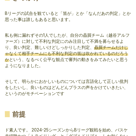
Bリーグの試合を観ていると「笛が」とか「なんだあの判定」とか
思った事は誰しもあると思います。
私も例に漏れずその1人でしたが、自分の贔屓チーム（越谷アルフ
ァーズ）に対して不利な判定にのみ注目して不満を募らせるよ
り、良い判定、難しいけどしっかりした判定、
贔屓チームだけじ
ゃなくて相手チームにも不利な判定の笛は吹かれているのだろう
か
という、なるべく公平な観点で審判の動きをみてみたいと思う
ようになりました。
そして、明らかにおかしいものについては言語化して正しい批判
をしたいし、良いものはどんどんプラスの声をかけていきたい、
というのがモチベーションです
前提
ド素人です。 2024-25シーズンからBリーグ観戦を始め、バスケ
未経験かつ「トラベリング」と「ダブルドリブル」しか知らない